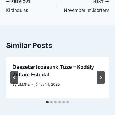
Bejegyzés
PREVIOUS
NEXT
Kirándulás
Novemberi műsorterv
navigáció
Similar Posts
Összetartozásunk Tüze – Kodály
Zoltán: Esti dal
By
ULMKE
június 14, 2020