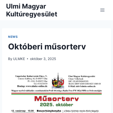
Skip
Ulmi Magyar
to
Kultúregyesület
content
NEWS
Októberi műsorterv
By
ULMKE
október 3, 2025