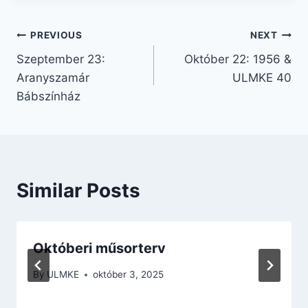
Bejegyzés
PREVIOUS
NEXT
Szeptember 23:
Október 22: 1956 &
navigáció
Aranyszamár
ULMKE 40
Bábszínház
Similar Posts
Októberi műsorterv
By
ULMKE
október 3, 2025