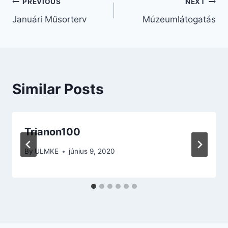
Bejegyzés
PREVIOUS
NEXT
Januári Műsorterv
Múzeumlátogatás
navigáció
Similar Posts
Trianon100
By
ULMKE
június 9, 2020