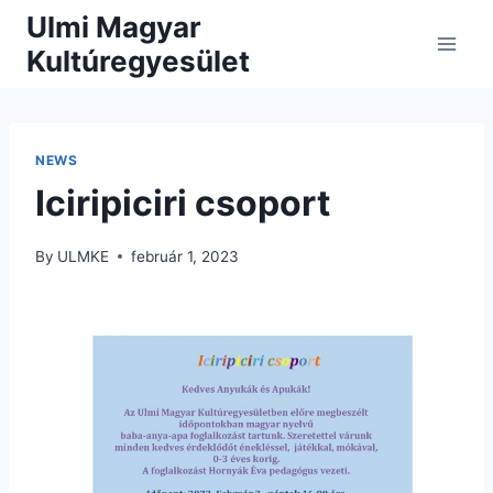
Skip
Ulmi Magyar
to
Kultúregyesület
content
NEWS
Iciripiciri csoport
By
ULMKE
február 1, 2023